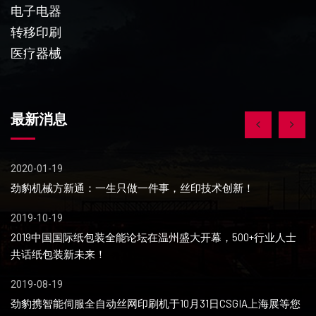
电子电器
转移印刷
医疗器械
最新消息
2020-01-19
20
劲豹机械方新通：一生只做一件事，丝印技术创新！
关
2019-10-19
20
2019中国国际纸包装全能论坛在温州盛大开幕，500+行业人士
急
共话纸包装新未来！
住
2019-08-19
20
劲豹携智能伺服全自动丝网印刷机于10月31日CSGIA上海展等您
​